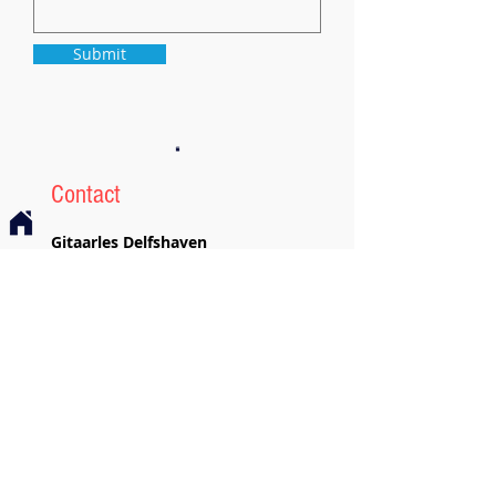
Submit
Contact
Gitaarles Delfshaven
Coolhaven 558
3024EK Rotterdam
gitaarlesdelfshaven@gmail.com
+31 6 17152001
© 2023
gitaarlesdelfshaven.nl